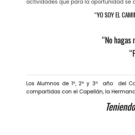
actividades que para la oportunidad se d
“YO SOY EL CAMI
“
No hagas n
“
Los Alumnos de 1º, 2º y 3º año del Cole
compartidas con el Capellán, la Hermana 
Teniendo