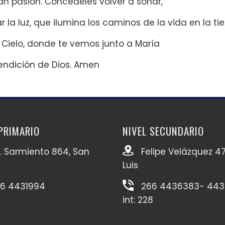
an pasión. Concédeles volver a soñar,
 la luz, que ilumina los caminos de la vida en la tie
 Cielo, donde te vemos junto a María
endición de Dios. Amen
 PRIMARIO
NIVEL SECUNDARIO
. Sarmiento 864, San
Felipe Velázquez 47
Luis
6 4431994
266 4436383- 443
int: 228