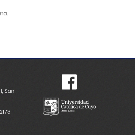
rra.
1, San
2173